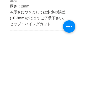
生地
厚さ：2mm
⚠️厚さにつきましては多少の誤差
(±0.3mm)がでますご了承下さい。
ヒップ：ハイレグカット
--------------------------------------------
＊ご注文後、納品まで約１ヶ月半〜
２ヶ月程お時間を頂いております。
＊海外より発送を行なっているため
輸送遅延が起こり通常よりもお時間
をいただく場合がございます。
＊ご注文後のキャンセル・変更は一
切出来かねます。
＊商品写真はできる限り実物の色に
近づけるよう徹底しておりますが、
お使いのモニター設定等により実物
の表品と色味が異なる場合がござい
ます。また、より良い商品をお届け