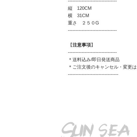
--------------------------------
縦 120CM
横 31CM
重さ ２５０G
--------------------------------
【
注意事項
】
--------------------------------
＊送料込み/即日発送商品
＊ご注文後のキャンセル・変更は
---------------------------------