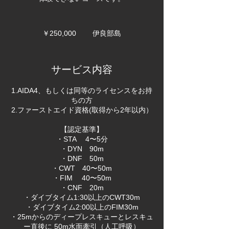
250,000
円
￥250,000
伊良部島
サービス内容
1.AIDA4、もしくは同等のライセンスをお持
ちの方
2.ファーストエイド資格(取得から2年以内）
【認定基準】
・STA 4〜5分
・DYN 90m
・DNF 50m
・CWT 40〜50m
・FIM 40〜50m
・CNF 20m
・ダイブタイム1:30以上のCWT30m
・ダイブタイム2:00以上のFIM30m
・25mからのディープレスキューとレスキュ
ー直後に 50m水面牽引（人工呼吸）